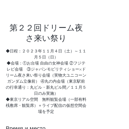
第２２回ドリーム夜
さ来い祭り
◆日程：２０２３年１１月４日（土）～１１
月５日（日）
◆会場：①お台場 自由の女神会場 ②フジテ
レビ会場 ③ジャパンモビリティショー×ド
リーム夜さ来い祭り会場（実物大ユニコーン
ガンダム立像前） ④丸の内会場（東京駅前
の行幸通り：丸ビル・新丸ビル間／１１月５
日のみ実施）
◆東京リアル空間 無料観覧会場（一部有料
桟敷席・観覧席）＋ライブ配信の仮想空間会
場を予定
Время и место